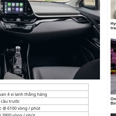
Hy
tra
an 4 xi lanh thẳng hàng
Om
cầu trước
Bi
c @ 6100 vòng / phút
@ 3900 vòng / phút