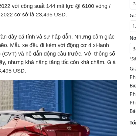
P
2022 với công suất 144 mã lực @ 6100 vòng /
 2022 cơ sở là 23,495 USD.
Gi
àn đầy cá tính và sự hấp dẫn. Nhưng cảm giác
Nơ
hẽo. Mẫu xe đều đi kèm với động cơ 4 xi-lanh
B
 (CVT) và hệ dẫn động cầu trước. Với thông số
*Số
y, nhưng khả năng tăng tốc còn khá chậm. Giá
Gi
3,495 USD.
Ph
Bi
Ph
Ph
Bả
Tổ