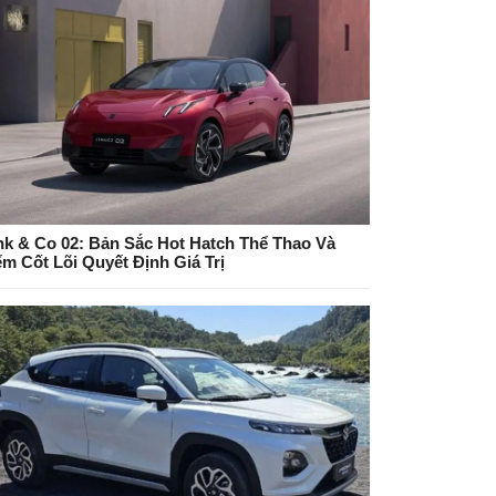
nk & Co 02: Bản Sắc Hot Hatch Thể Thao Và
ểm Cốt Lõi Quyết Định Giá Trị