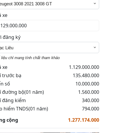
eugeot 3008 2021 3008 GT
á xe
i đăng ký
ạc Liêu
 liệu chỉ mang tính chất tham khảo
á xe
1.129.000.000
í trước bạ
135.480.000
ển số
10.000.000
í đường bộ(01 năm)
1.560.000
í đăng kiểm
340.000
o hiểm TNDS(01 năm)
794.000
ng cộng
1.277.174.000