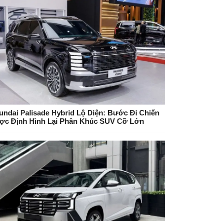
undai Palisade Hybrid Lộ Diện: Bước Đi Chiến
ợc Định Hình Lại Phân Khúc SUV Cỡ Lớn