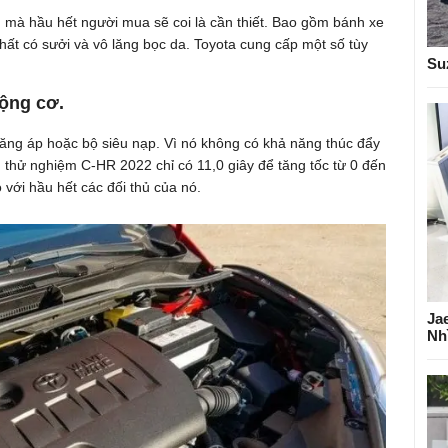
 mà hầu hết người mua sẽ coi là cần thiết. Bao gồm bánh xe
hất có sưởi và vô lăng bọc da. Toyota cung cấp một số tùy
Su
ộng cơ.
tăng áp hoặc bộ siêu nạp. Vì nó không có khả năng thúc đẩy
 thử nghiệm C-HR 2022 chỉ có 11,0 giây để tăng tốc từ 0 đến
với hầu hết các đối thủ của nó.
Ja
Nh