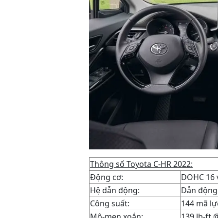
Thông số Toyota C-HR 2022:
Động cơ:
DOHC 16 v
Hệ dẫn động:
Dẫn động 
Công suất:
144 mã lự
Mô-men xoắn:
139 lb-ft 