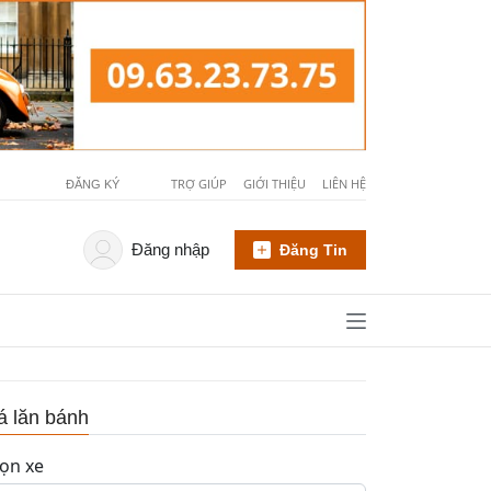
TRỢ GIÚP
GIỚI THIỆU
LIÊN HỆ
ĐĂNG KÝ
Đăng nhập
Đăng Tin
á lăn bánh
ọn xe