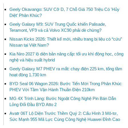
Geely Okavango: SUV Cỡ D, 7 Chỗ Giá 750 Triệu Có 'Hủy
Diệt' Phân Khúc?
Geely Galaxy M9: SUV Trung Quốc khiến Palisade,
Teramont, VF9 và cả Volvo XC90 phải dè chừng?
Nissan Kicks 2026: Thiết kế mới, nhiều trang bị liệu có “cứu”
Nissan tại Việt Nam?
Kia Niro 2027 lộ diện bản nâng cấp: tối ưu khí động học, công
nghệ và hiệu suất hybrid
Geely Galaxy M7 PHEV ra mắt: chạy điện 225 km, tổng tầm
hoạt động 1.730 km
BYD Seal 06 Wagon 2026: Bước Tiến Mới Trong Phân Khúc
PHEV Với Tầm Vận Hành Thuần Điện 210km
MG 4X Trình Làng: Bước Ngoặt Công Nghệ Pin Bán Dẫn
Lỏng Đối Đầu BYD Atto 2
Avatr 06T Lộ Diện Trước Thềm Quý 2: Cấu Hình 3 Mô-tơ,
Sức Mạnh 955 Mã Lực Cùng Công Nghệ Huawei Đỉnh Cao