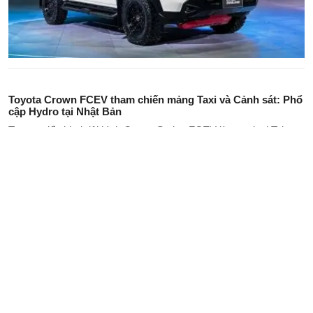
Toyota Crown FCEV tham chiến mảng Taxi và Cảnh sát: Phổ
cập Hydro tại Nhật Bản
Toyota triển khai đội hình Crown Sedan FCEV làm taxi tại Tokyo
và xe cảnh sát Fukushima. Mục tiêu 200 xe vào năm 2026, giữ
nguyên cấu hình động cơ điện cầu sau, tiện nghi hạng sang cho
hành khách.