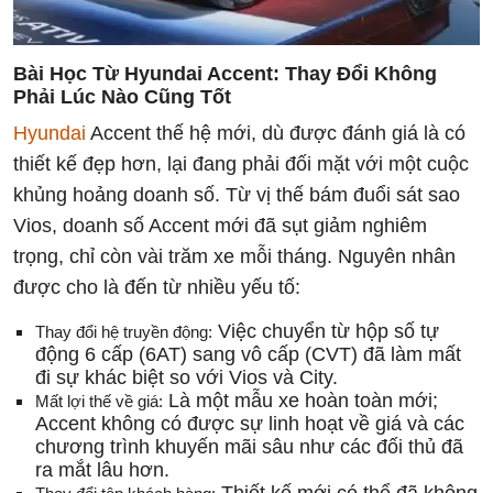
Bài Học Từ Hyundai Accent: Thay Đổi Không
Phải Lúc Nào Cũng Tốt
Hyundai
Accent thế hệ mới, dù được đánh giá là có
thiết kế đẹp hơn, lại đang phải đối mặt với một cuộc
khủng hoảng doanh số. Từ vị thế bám đuổi sát sao
Vios, doanh số Accent mới đã sụt giảm nghiêm
trọng, chỉ còn vài trăm xe mỗi tháng. Nguyên nhân
được cho là đến từ nhiều yếu tố:
Việc chuyển từ hộp số tự
Thay đổi hệ truyền động:
động 6 cấp (6AT) sang vô cấp (CVT) đã làm mất
đi sự khác biệt so với Vios và City.
Là một mẫu xe hoàn toàn mới;
Mất lợi thế về giá:
Accent không có được sự linh hoạt về giá và các
chương trình khuyến mãi sâu như các đối thủ đã
ra mắt lâu hơn.
Thiết kế mới có thể đã không