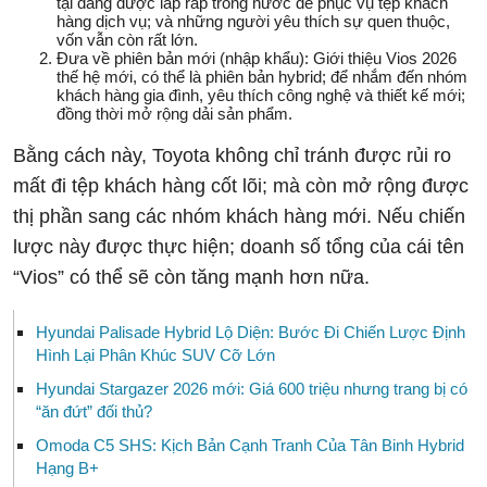
tại đang được lắp ráp trong nước để phục vụ tệp khách
hàng dịch vụ; và những người yêu thích sự quen thuộc,
vốn vẫn còn rất lớn.
Đưa về phiên bản mới (nhập khẩu):
Giới thiệu Vios 2026
thế hệ mới, có thể là phiên bản
hybrid
; để nhắm đến nhóm
khách hàng gia đình, yêu thích công nghệ và thiết kế mới;
đồng thời mở rộng dải sản phẩm.
Bằng cách này, Toyota không chỉ tránh được rủi ro
mất đi tệp khách hàng cốt lõi; mà còn mở rộng được
thị phần sang các nhóm khách hàng mới. Nếu chiến
lược này được thực hiện; doanh số tổng của cái tên
“Vios” có thể sẽ còn tăng mạnh hơn nữa.
Hyundai Palisade Hybrid Lộ Diện: Bước Đi Chiến Lược Định
Hình Lại Phân Khúc SUV Cỡ Lớn
Hyundai Stargazer 2026 mới: Giá 600 triệu nhưng trang bị có
“ăn đứt” đối thủ?
Omoda C5 SHS: Kịch Bản Cạnh Tranh Của Tân Binh Hybrid
Hạng B+