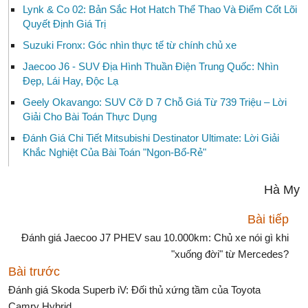
Lynk & Co 02: Bản Sắc Hot Hatch Thể Thao Và Điểm Cốt Lõi
Quyết Định Giá Trị
Suzuki Fronx: Góc nhìn thực tế từ chính chủ xe
Jaecoo J6 - SUV Địa Hình Thuần Điện Trung Quốc: Nhìn
Đẹp, Lái Hay, Độc Lạ
Geely Okavango: SUV Cỡ D 7 Chỗ Giá Từ 739 Triệu – Lời
Giải Cho Bài Toán Thực Dụng
Đánh Giá Chi Tiết Mitsubishi Destinator Ultimate: Lời Giải
Khắc Nghiệt Của Bài Toán "Ngon-Bổ-Rẻ"
Hà My
Bài tiếp
Đánh giá Jaecoo J7 PHEV sau 10.000km: Chủ xe nói gì khi
"xuống đời" từ Mercedes?
Bài trước
Đánh giá Skoda Superb iV: Đối thủ xứng tầm của Toyota
Camry Hybrid