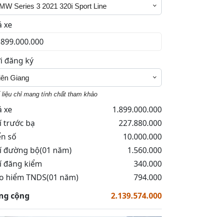
MW Series 3 2021 320i Sport Line
á xe
i đăng ký
iên Giang
 liệu chỉ mang tính chất tham khảo
á xe
1.899.000.000
í trước bạ
227.880.000
ển số
10.000.000
í đường bộ(01 năm)
1.560.000
í đăng kiểm
340.000
o hiểm TNDS(01 năm)
794.000
ng cộng
2.139.574.000