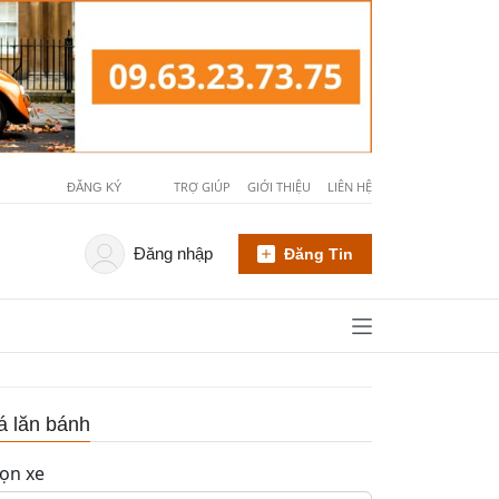
TRỢ GIÚP
GIỚI THIỆU
LIÊN HỆ
ĐĂNG KÝ
Đăng nhập
Đăng Tin
á lăn bánh
ọn xe