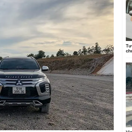
Tư
ch