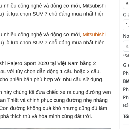
B
ữu nhiều công nghệ và động cơ mới, Mitsubishi
ầu) là lựa chọn SUV 7 chỗ đáng mua nhất hiện
Gi
ữu nhiều công nghệ và động cơ mới,
Mitsubishi
Nơ
ầu) là lựa chọn SUV 7 chỗ đáng mua nhất hiện
K
*Số
shi Pajero Sport 2020 tại Việt Nam bằng 2
Gi
4L với tùy chọn dẫn động 1 cầu hoặc 2 cầu.
Ph
cho phiên bản phù hợp với nhu cầu sử dụng.
Bi
Ph
ần này chúng tôi đưa chiếc xe ra cung đường ven
Ph
han Thiết và chinh phục cung đường nhẹ nhàng
Bả
. Con đường không quá khó nhưng cũng đủ làm
Tổ
há thích thú và hòa mình cùng đất trời.