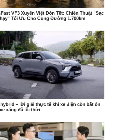
nFast VF3 Xuyên Việt Đón Tết: Chiến Thuật "Sạc
Chạy" Tối Ưu Cho Cung Đường 1.700km
hybrid – lời giải thực tế khi xe điện còn bất ổn
xe xăng đã lỗi thời