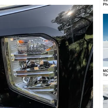
Vi
Ph
MG
Từ