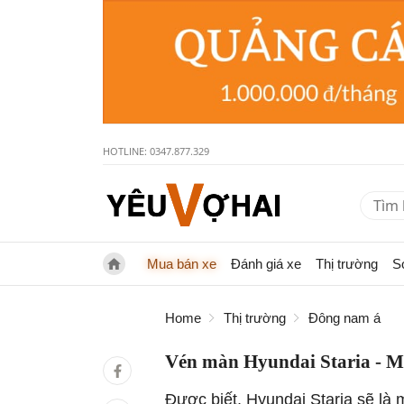
HOTLINE: 0347.877.329
Mua bán xe
Đánh giá xe
Thị trường
S
Home
Thị trường
Đông nam á
Vén màn Hyundai Staria - M
Được biết, Hyundai Staria sẽ là