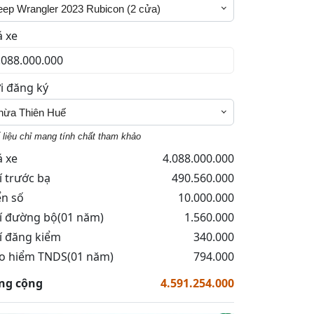
eep Wrangler 2023 Rubicon (2 cửa)
á xe
i đăng ký
hừa Thiên Huế
 liệu chỉ mang tính chất tham khảo
á xe
4.088.000.000
í trước bạ
490.560.000
ển số
10.000.000
í đường bộ(01 năm)
1.560.000
í đăng kiểm
340.000
o hiểm TNDS(01 năm)
794.000
ng cộng
4.591.254.000