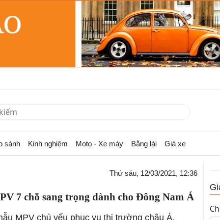
o sánh
Kinh nghiệm
Moto - Xe máy
Bằng lái
Giá xe
Thứ sáu, 12/03/2021, 12:36
Gi
PV 7 chỗ sang trọng dành cho Đông Nam Á
Ch
 mẫu MPV chủ yếu phục vụ thị trường châu Á,