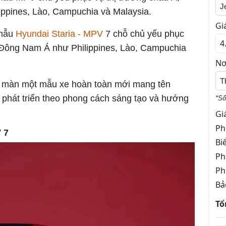
J
ippines, Lào, Campuchia và Malaysia.
Gi
 mẫu
Hyundai Staria - MPV
7 chỗ chủ yếu phục
là Đông Nam Á như Philippines, Lào, Campuchia
Nơ
T
n màn một mẫu xe hoàn toàn mới mang tên
phát triển theo phong cách sáng tạo và hướng
*Số
Gi
Ph
 7
Bi
Ph
Ph
Bả
Tổ