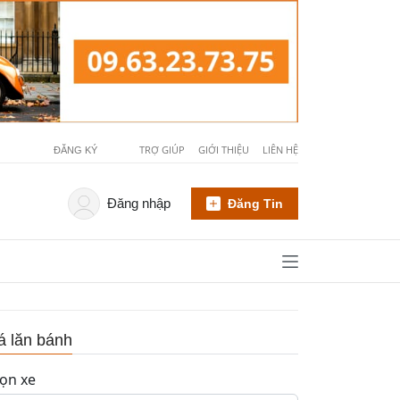
TRỢ GIÚP
GIỚI THIỆU
LIÊN HỆ
ĐĂNG KÝ
Đăng nhập
Đăng Tin
á lăn bánh
ọn xe