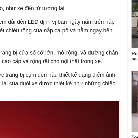
áo, như xe đến từ tương lai
kèm dải đèn LED định vị ban ngày nằm trên nắp
hết chiều rộng của nắp ca-pô và nằm ngay bên
rang bị cửa sổ cỡ lớn, mở rộng, và đường chân
Re
sa
cao cấp và rộng rãi cho nội thất trong xe.
ợc trang bị cụm đèn hậu thiết kế dạng điểm ảnh
 lại của đuôi xe được thiết kế như những chiếc
To