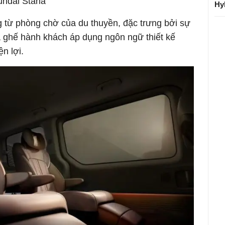
undai Staria
Hy
g từ phòng chờ của du thuyền, đặc trưng bởi sự
và ghế hành khách áp dụng ngôn ngữ thiết kế
ện lợi.