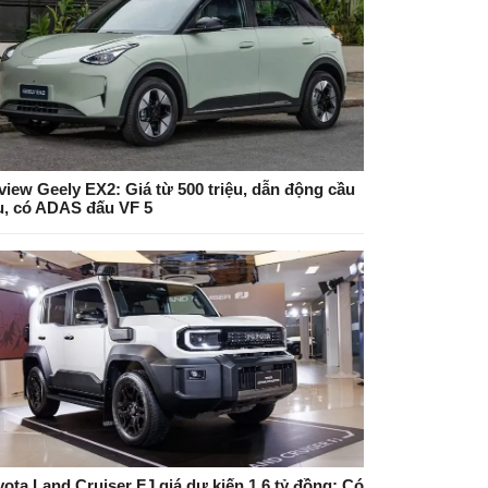
view Geely EX2: Giá từ 500 triệu, dẫn động cầu
u, có ADAS đấu VF 5
yota Land Cruiser FJ giá dự kiến 1,6 tỷ đồng: Có