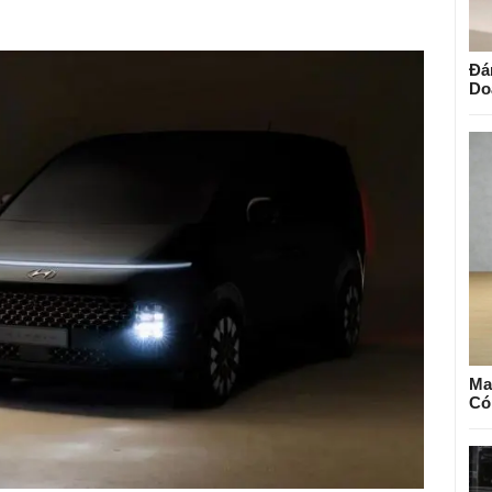
Đá
Do
Ma
Có