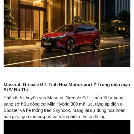
Maserati Grecale GT: Tinh Hoa Motorsport Ý Trong diện mạo
SUV Đô Thị
Phân tích chuyên sâu Maserati Grecale GT – mẫu SUV hạng
sang sở hữu động cơ Mild Hybrid 300 mã lực, tăng áp điện e-
Booster và hệ thống treo Skyhook, mang lại sự dung hòa hoàn
hảo giữa gen motorsport và trải nghiệm êm ái đô thị.