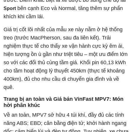
trước. Điểm khác biệt là xe được bổ sung chế độ lái
bên cạnh Eco và Normal, tăng thêm sự phấn
Sport
khích khi cầm lái.
Giá trị cốt lõi nhất của mẫu xe này nằm ở hệ thống
treo (trước MacPherson, sau đa liên kết). Trải
nghiệm thực tế cho thấy xe vận hành cực kỳ êm ái,
hiện tượng ồn ù gần như triệt tiêu – một ưu điểm lớn
so với các đối thủ cùng tầm giá. Khối pin 60,13 kWh
cho tầm hoạt động lý thuyết 450km (thực tế khoảng
400km), đủ cho nhu cầu di chuyển gia đình và về
quê.
Trang bị an toàn và Giá bán VinFast MPV7: Món
hời phân khúc
Về an toàn, MPV7 sở hữu 4 túi khí, đầy đủ các tính
năng ABS; EBD; cân bằng điện tử; khởi hành ngang
dốc; cảm biến lùi và đèn tự động. Tuy nhiên, xe chưa