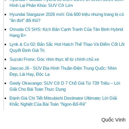
Hình Lại Phân Khúc SUV Cỡ Lớn
Hyundai Stargazer 2026 mới: Giá 600 triệu nhưng trang bị có
“ăn đứt” đối thủ?
Omoda C5 SHS: Kịch Bản Cạnh Tranh Của Tân Binh Hybrid
Hạng B+
Lynk & Co 02: Bản Sắc Hot Hatch Thể Thao Và Điểm Cốt Lõi
Quyết Định Giá Trị
Suzuki Fronx: Góc nhìn thực tế từ chính chủ xe
Jaecoo J6 - SUV Địa Hình Thuần Điện Trung Quốc: Nhìn
Đẹp, Lái Hay, Độc Lạ
Geely Okavango: SUV Cỡ D 7 Chỗ Giá Từ 739 Triệu – Lời
Giải Cho Bài Toán Thực Dụng
Đánh Giá Chi Tiết Mitsubishi Destinator Ultimate: Lời Giải
Khắc Nghiệt Của Bài Toán "Ngon-Bổ-Rẻ"
Quốc Vinh