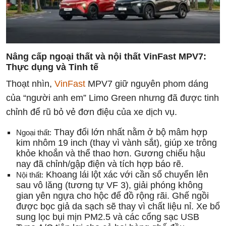
Nâng cấp ngoại thất và nội thất VinFast MPV7:
Thực dụng và Tinh tế
Thoạt nhìn,
VinFast
MPV7 giữ nguyên phom dáng
của “người anh em” Limo Green nhưng đã được tinh
chỉnh để rũ bỏ vẻ đơn điệu của xe dịch vụ.
Thay đổi lớn nhất nằm ở bộ mâm hợp
Ngoại thất:
kim nhôm 19 inch (thay vì vành sắt), giúp xe trông
khỏe khoắn và thể thao hơn. Gương chiếu hậu
nay đã chỉnh/gập điện và tích hợp báo rẽ.
Khoang lái lột xác với cần số chuyển lên
Nội thất:
sau vô lăng (tương tự VF 3), giải phóng không
gian yên ngựa cho hộc để đồ rộng rãi. Ghế ngồi
được bọc giả da sạch sẽ thay vì chất liệu nỉ. Xe bổ
sung lọc bụi mịn PM2.5 và các cổng sạc USB