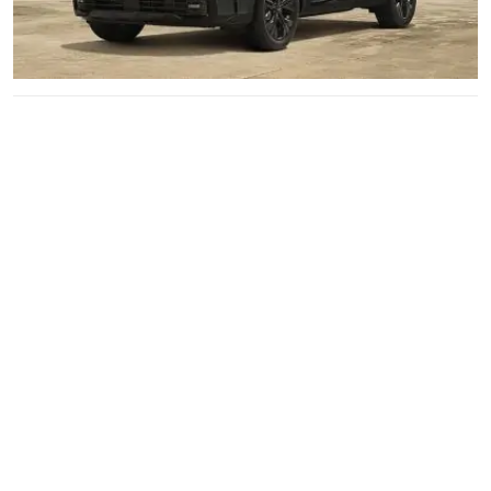
Wuling Bingo: Xe điện đô thị nhỏ nhưng không “nhỏ giá trị”
Wuling Bingo gây chú ý với thiết kế mềm mại, không gian rộng,
pin 50 kWh và tầm vận hành gần 400 km. Liệu đây có phải mẫu
xe điện đô thị lý tưởng cho gia đình trẻ?