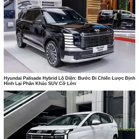
Hyundai Palisade Hybrid Lộ Diện: Bước Đi Chiến Lược Định
Hình Lại Phân Khúc SUV Cỡ Lớn