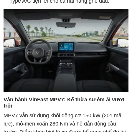
Type A/C tiện lợi cho cả hai hàng ghế đầu.
Vận hành VinFast MPV7: Kế thừa sự êm ái vượt
trội
MPV7 vẫn sử dụng khối động cơ 150 kW (201 mã
lực), mô-men xoắn 280 Nm và hệ dẫn động cầu