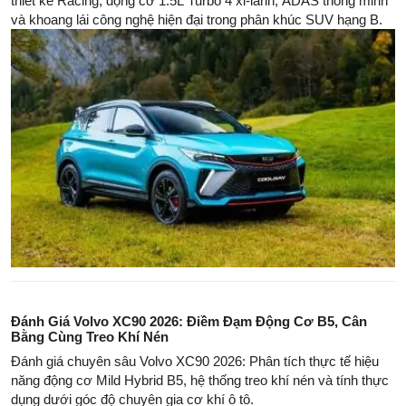
thiết kế Racing, động cơ 1.5L Turbo 4 xi-lanh, ADAS thông minh
và khoang lái công nghệ hiện đại trong phân khúc SUV hạng B.
Đánh Giá Volvo XC90 2026: Điềm Đạm Động Cơ B5, Cân
Bằng Cùng Treo Khí Nén
Đánh giá chuyên sâu Volvo XC90 2026: Phân tích thực tế hiệu
năng động cơ Mild Hybrid B5, hệ thống treo khí nén và tính thực
dụng dưới góc độ chuyên gia cơ khí ô tô.