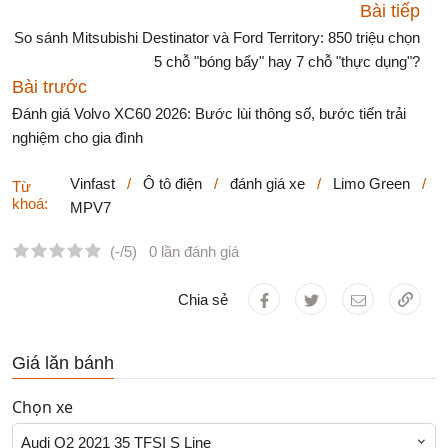
Bài tiếp
So sánh Mitsubishi Destinator và Ford Territory: 850 triệu chọn
5 chỗ "bóng bẩy" hay 7 chỗ "thực dụng"?
Bài trước
Đánh giá Volvo XC60 2026: Bước lùi thông số, bước tiến trải
nghiệm cho gia đình
Vinfast
/
Ô tô điện
/
đánh giá xe
/
Limo Green
/
Từ
khoá:
MPV7
(-/5)
0 lần đánh giá
Chia sẻ
Giá lăn bánh
Chọn xe
Audi Q2 2021 35 TFSI S Line