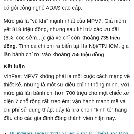
có gói công nghệ ADAS cao cấp.
Mức giá là “vũ khí” mạnh nhất của MPV7. Giá niêm
yết 819 triệu đồng, nhưng sau khi trừ các ưu đãi
(6%, cọc sớm…); giá xe chỉ còn khoảng
735 triệu
. Tính cả chi phí ra biển tại Hà Nội/TP.HCM, giá
đồng
lăn bánh chỉ rơi vào khoảng
.
755 triệu đồng
Kết luận
VinFast MPV7 không phải là một cuộc cách mạng về
thiết kế, nhưng là một sự điều chỉnh thông minh. Với
mức giá lăn bánh chỉ hơn 700 triệu cho một chiếc xe
điện 7 chỗ rộng rãi; treo êm; vận hành mạnh mẽ và
chi phí sử dụng thấp; đây là lựa chọn “kinh tế” hàng
đầu cho các gia đình đông thành viên hiện nay.
Hyundai Palisade Hybrid Lộ Diện: Bước Đi Chiến Lược Định