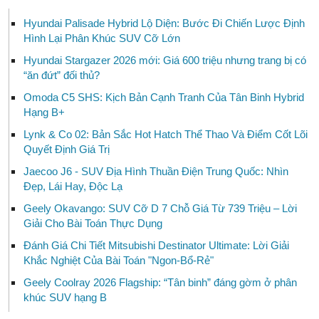
Hyundai Palisade Hybrid Lộ Diện: Bước Đi Chiến Lược Định
Hình Lại Phân Khúc SUV Cỡ Lớn
Hyundai Stargazer 2026 mới: Giá 600 triệu nhưng trang bị có
“ăn đứt” đối thủ?
Omoda C5 SHS: Kịch Bản Cạnh Tranh Của Tân Binh Hybrid
Hạng B+
Lynk & Co 02: Bản Sắc Hot Hatch Thể Thao Và Điểm Cốt Lõi
Quyết Định Giá Trị
Jaecoo J6 - SUV Địa Hình Thuần Điện Trung Quốc: Nhìn
Đẹp, Lái Hay, Độc Lạ
Geely Okavango: SUV Cỡ D 7 Chỗ Giá Từ 739 Triệu – Lời
Giải Cho Bài Toán Thực Dụng
Đánh Giá Chi Tiết Mitsubishi Destinator Ultimate: Lời Giải
Khắc Nghiệt Của Bài Toán "Ngon-Bổ-Rẻ"
Geely Coolray 2026 Flagship: “Tân binh” đáng gờm ở phân
khúc SUV hạng B