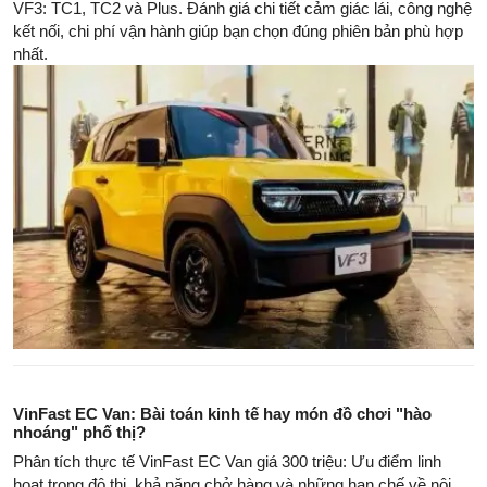
VF3: TC1, TC2 và Plus. Đánh giá chi tiết cảm giác lái, công nghệ
kết nối, chi phí vận hành giúp bạn chọn đúng phiên bản phù hợp
nhất.
VinFast EC Van: Bài toán kinh tế hay món đồ chơi "hào
nhoáng" phố thị?
Phân tích thực tế VinFast EC Van giá 300 triệu: Ưu điểm linh
hoạt trong đô thị, khả năng chở hàng và những hạn chế về nội