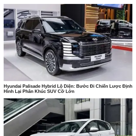
Hyundai Palisade Hybrid Lộ Diện: Bước Đi Chiến Lược Định
Hình Lại Phân Khúc SUV Cỡ Lớn