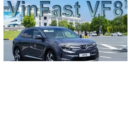
VinFast Feliz 2025: Trải nghiệm thực tế 85 km/pin và những
điều cần biết
Từ Honda SH 125i sang VinFast Feliz 2025: thử nghiệm thực tế
85 km/pin khi chở 2 người, phân tích chi phí, ưu nhược điểm và
tính phù hợp trong bối cảnh hạn chế xe xăng tại Hà Nội.