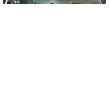
Đánh Giá Cận Cảnh VinFast Viper: Bước Tiến Mới Trong
Phân Khúc Xe Máy Điện Thể Thao
Đánh giá chuyên sâu xe máy điện VinFast Viper: Thiết kế nam
tính, phuộc bình dầu rời, động cơ 3000W, tầm hoạt động 156km
với giá từ 40-45 triệu đồng.