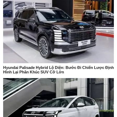
Hyundai Palisade Hybrid Lộ Diện: Bước Đi Chiến Lược Định
Hình Lại Phân Khúc SUV Cỡ Lớn