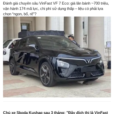
Đánh giá chuyên sâu VinFast VF 7 Eco: giá lăn bánh ~700 triệu,
vận hành 174 mã lực, chi phí sử dụng thấp – liệu có phải lựa
chọn “ngon, bổ, rẻ”?
Chủ xe Skoda Kushaq sau 3 tháng: "Đây đích thị là VinFast