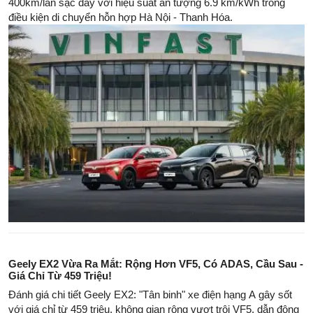
400km/lần sạc đầy với hiệu suất ấn tượng 6.9 km/kWh trong
điều kiện di chuyển hỗn hợp Hà Nội - Thanh Hóa.
Geely EX2 Vừa Ra Mắt: Rộng Hơn VF5, Có ADAS, Cầu Sau -
Giá Chỉ Từ 459 Triệu!
Đánh giá chi tiết Geely EX2: "Tân binh" xe điện hạng A gây sốt
với giá chỉ từ 459 triệu, không gian rộng vượt trội VF5, dẫn động