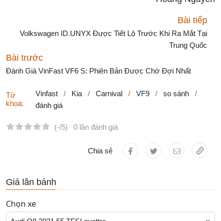
Bài tiếp
Volkswagen ID.UNYX Được Tiết Lộ Trước Khi Ra Mắt Tại
Trung Quốc
Bài trước
Đánh Giá VinFast VF6 S: Phiên Bản Được Chờ Đợi Nhất
Vinfast
/
Kia
/
Carnival
/
VF9
/
so sánh
/
Từ
khoá:
đánh giá
(-/5)
0 lần đánh giá
Chia sẻ
Giá lăn bánh
Chọn xe