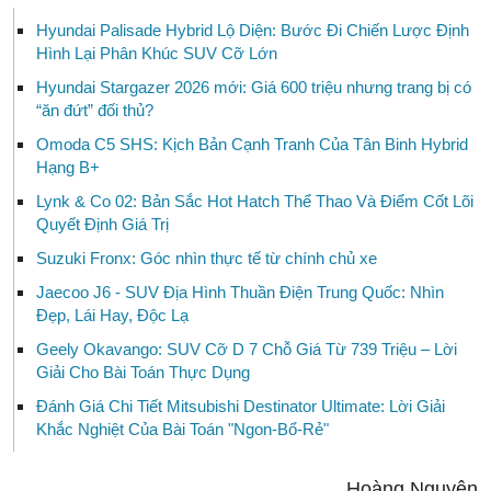
Hyundai Palisade Hybrid Lộ Diện: Bước Đi Chiến Lược Định
Hình Lại Phân Khúc SUV Cỡ Lớn
Hyundai Stargazer 2026 mới: Giá 600 triệu nhưng trang bị có
“ăn đứt” đối thủ?
Omoda C5 SHS: Kịch Bản Cạnh Tranh Của Tân Binh Hybrid
Hạng B+
Lynk & Co 02: Bản Sắc Hot Hatch Thể Thao Và Điểm Cốt Lõi
Quyết Định Giá Trị
Suzuki Fronx: Góc nhìn thực tế từ chính chủ xe
Jaecoo J6 - SUV Địa Hình Thuần Điện Trung Quốc: Nhìn
Đẹp, Lái Hay, Độc Lạ
Geely Okavango: SUV Cỡ D 7 Chỗ Giá Từ 739 Triệu – Lời
Giải Cho Bài Toán Thực Dụng
Đánh Giá Chi Tiết Mitsubishi Destinator Ultimate: Lời Giải
Khắc Nghiệt Của Bài Toán "Ngon-Bổ-Rẻ"
Hoàng Nguyên