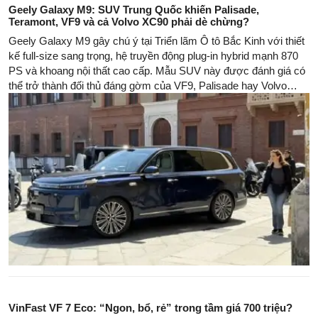
Geely Galaxy M9: SUV Trung Quốc khiến Palisade,
Teramont, VF9 và cả Volvo XC90 phải dè chừng?
Geely Galaxy M9 gây chú ý tại Triển lãm Ô tô Bắc Kinh với thiết
kế full-size sang trọng, hệ truyền động plug-in hybrid mạnh 870
PS và khoang nội thất cao cấp. Mẫu SUV này được đánh giá có
thể trở thành đối thủ đáng gờm của VF9, Palisade hay Volvo
XC90 nếu về Việt Nam.
VinFast VF 7 Eco: “Ngon, bổ, rẻ” trong tầm giá 700 triệu?