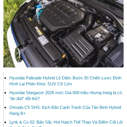
Hyundai Palisade Hybrid Lộ Diện: Bước Đi Chiến Lược Định
Hình Lại Phân Khúc SUV Cỡ Lớn
Hyundai Stargazer 2026 mới: Giá 600 triệu nhưng trang bị có
“ăn đứt” đối thủ?
Omoda C5 SHS: Kịch Bản Cạnh Tranh Của Tân Binh Hybrid
Hạng B+
Lynk & Co 02: Bản Sắc Hot Hatch Thể Thao Và Điểm Cốt Lõi