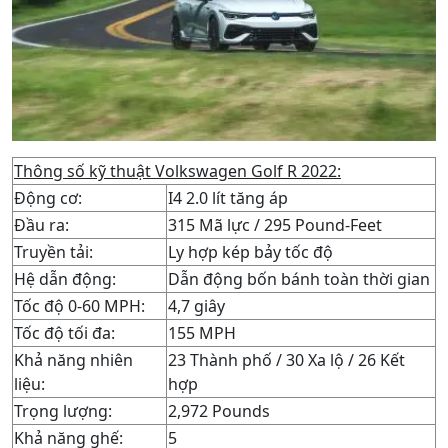
Thông số kỹ thuật Volkswagen Golf R 2022:
Động cơ:
I4 2.0 lít tăng áp
Đầu ra:
315 Mã lực / 295 Pound-Feet
Truyền tải:
Ly hợp kép bảy tốc độ
Hệ dẫn động:
Dẫn động bốn bánh toàn thời gian
Tốc độ 0-60 MPH:
4,7 giây
Tốc độ tối đa:
155 MPH
Khả năng nhiên
23 Thành phố / 30 Xa lộ / 26 Kết
liệu:
hợp
Trọng lượng:
2,972 Pounds
Khả năng ghế:
5