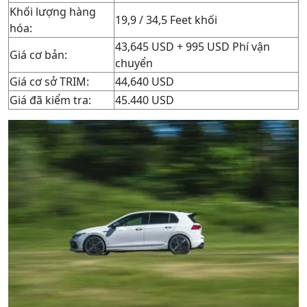
Khối lượng hàng
19,9 / 34,5 Feet khối
hóa:
43,645 USD + 995 USD Phí vận
Giá cơ bản:
chuyển
Giá cơ sở TRIM:
44,640 USD
Giá đã kiểm tra:
45.440 USD