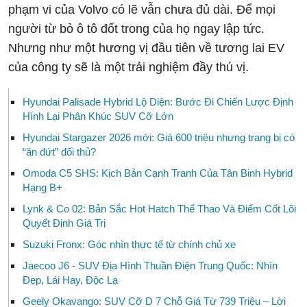
phạm vi của Volvo có lẽ vẫn chưa đủ dài. Để mọi
người từ bỏ ô tô đốt trong của họ ngay lập tức.
Nhưng như một hương vị đầu tiên về tương lai EV
của công ty sẽ là một trải nghiệm đầy thú vị.
Hyundai Palisade Hybrid Lộ Diện: Bước Đi Chiến Lược Định
Hình Lại Phân Khúc SUV Cỡ Lớn
Hyundai Stargazer 2026 mới: Giá 600 triệu nhưng trang bị có
“ăn đứt” đối thủ?
Omoda C5 SHS: Kịch Bản Cạnh Tranh Của Tân Binh Hybrid
Hạng B+
Lynk & Co 02: Bản Sắc Hot Hatch Thể Thao Và Điểm Cốt Lõi
Quyết Định Giá Trị
Suzuki Fronx: Góc nhìn thực tế từ chính chủ xe
Jaecoo J6 - SUV Địa Hình Thuần Điện Trung Quốc: Nhìn
Đẹp, Lái Hay, Độc Lạ
Geely Okavango: SUV Cỡ D 7 Chỗ Giá Từ 739 Triệu – Lời