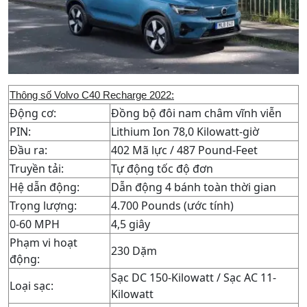
Thông số
Volvo C40 Recharge 2022
:
Động cơ:
Đồng bộ đôi nam châm vĩnh viễn
PIN:
Lithium Ion 78,0 Kilowatt-giờ
Đầu ra:
402 Mã lực / 487 Pound-Feet
Truyền tải:
Tự động tốc độ đơn
Hệ dẫn động:
Dẫn động 4 bánh toàn thời gian
Trọng lượng:
4.700 Pounds (ước tính)
0-60 MPH
4,5 giây
Phạm vi hoạt
230 Dặm
động:
Sạc DC 150-Kilowatt / Sạc AC 11-
Loại sạc:
Kilowatt