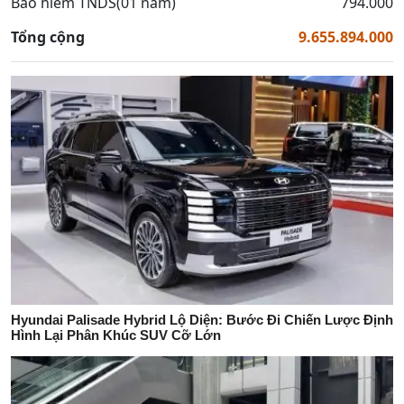
Bảo hiểm TNDS(01 năm)
794.000
Tổng cộng
9.655.894.000
Hyundai Palisade Hybrid Lộ Diện: Bước Đi Chiến Lược Định
Hình Lại Phân Khúc SUV Cỡ Lớn