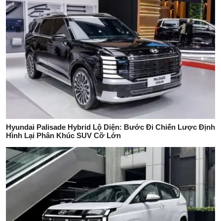
Hyundai Palisade Hybrid Lộ Diện: Bước Đi Chiến Lược Định
Hình Lại Phân Khúc SUV Cỡ Lớn