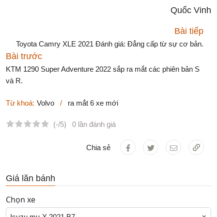
Quốc Vinh
Bài tiếp
Toyota Camry XLE 2021 Đánh giá: Đẳng cấp từ sự cơ bản.
Bài trước
KTM 1290 Super Adventure 2022 sắp ra mắt các phiên bản S
và R.
Từ khoá:
Volvo
/
ra mắt 6 xe mới
(-/5)
0 lần đánh giá
Chia sẻ
Giá lăn bánh
Chọn xe
Isuzu mu-X 2021 B7