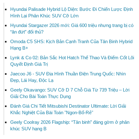
Hyundai Palisade Hybrid Lộ Diện: Bước Đi Chiến Lược Định
Hình Lại Phân Khúc SUV Cỡ Lớn
Hyundai Stargazer 2026 mới: Giá 600 triệu nhưng trang bị có
“ăn đứt” đối thủ?
Omoda C5 SHS: Kịch Bản Cạnh Tranh Của Tân Binh Hybrid
Hạng B+
Lynk & Co 02: Bản Sắc Hot Hatch Thể Thao Và Điểm Cốt Lõi
Quyết Định Giá Trị
Jaecoo J6 - SUV Địa Hình Thuần Điện Trung Quốc: Nhìn
Đẹp, Lái Hay, Độc Lạ
Geely Okavango: SUV Cỡ D 7 Chỗ Giá Từ 739 Triệu – Lời
Giải Cho Bài Toán Thực Dụng
Đánh Giá Chi Tiết Mitsubishi Destinator Ultimate: Lời Giải
Khắc Nghiệt Của Bài Toán "Ngon-Bổ-Rẻ"
Geely Coolray 2026 Flagship: “Tân binh” đáng gờm ở phân
khúc SUV hạng B