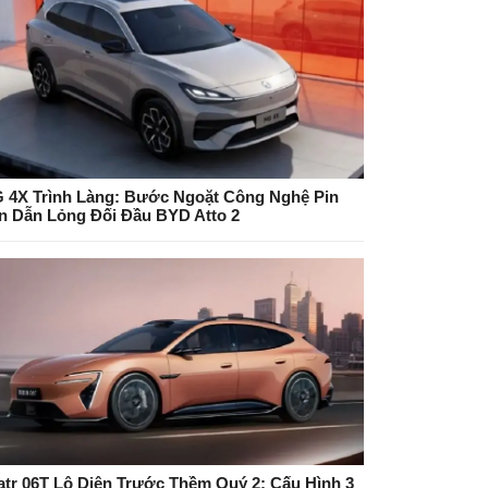
 4X Trình Làng: Bước Ngoặt Công Nghệ Pin
n Dẫn Lỏng Đối Đầu BYD Atto 2
atr 06T Lộ Diện Trước Thềm Quý 2: Cấu Hình 3