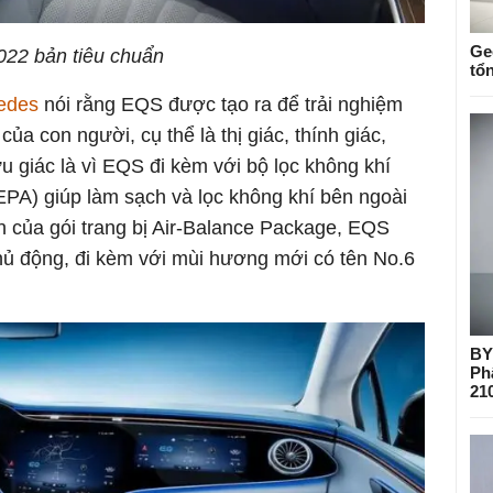
Ge
022 bản tiêu chuẩn
tổ
edes
nói rằng EQS được tạo ra để trải nghiệm
của con người, cụ thể là thị giác, thính giác,
u giác là vì EQS đi kèm với bộ lọc không khí
(HEPA) giúp làm sạch và lọc không khí bên ngoài
 của gói trang bị Air-Balance Package, EQS
hủ động, đi kèm với mùi hương mới có tên No.6
BY
Ph
21