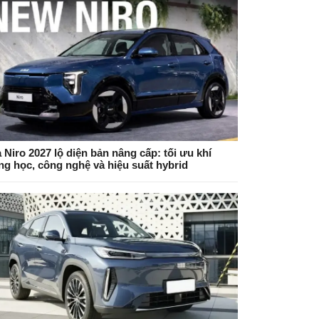
 Niro 2027 lộ diện bản nâng cấp: tối ưu khí
ng học, công nghệ và hiệu suất hybrid