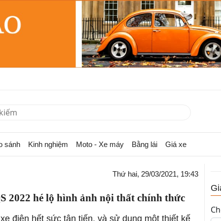
o sánh
Kinh nghiệm
Moto - Xe máy
Bằng lái
Giá xe
Thứ hai, 29/03/2021, 19:43
Gi
 2022 hé lộ hình ảnh nội thất chính thức
Ch
 điện hết sức tân tiến, và sử dụng một thiết kế