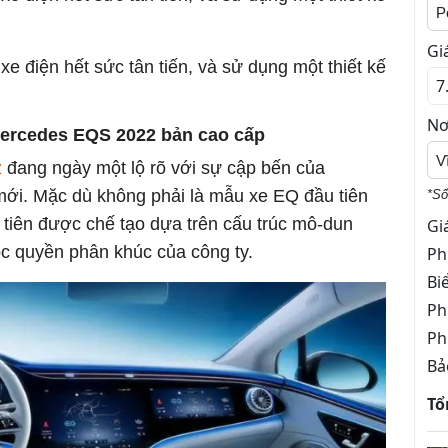
P
Gi
xe điện hết sức tân tiến, và sử dụng một thiết kế
Nơ
Mercedes EQS 2022 bản cao cấp
V
z
đang ngày một lộ rõ với sự cập bến của
ới. Mặc dù không phải là mẫu xe EQ đầu tiên
*Số
 tiên được chế tạo dựa trên cấu trúc mô-dun
Gi
ộc quyền phân khúc của công ty.
Ph
Bi
Ph
Ph
Bả
Tổ