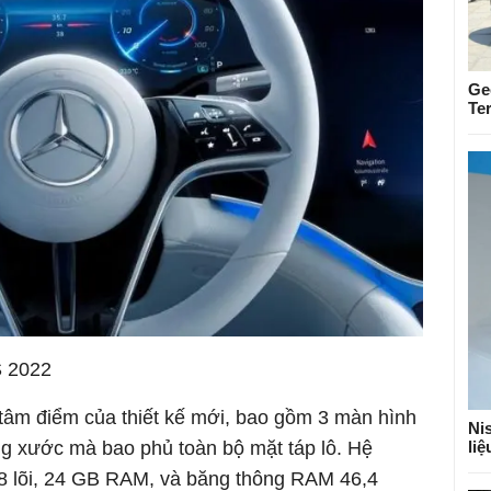
Ge
Te
S 2022
âm điểm của thiết kế mới, bao gồm 3 màn hình
Nis
li
g xước mà bao phủ toàn bộ mặt táp lô. Hệ
 8 lõi, 24 GB RAM, và băng thông RAM 46,4