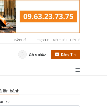
TRỢ GIÚP
GIỚI THIỆU
LIÊN HỆ
ĐĂNG KÝ
Đăng nhập
Đăng Tin
á lăn bánh
ọn xe