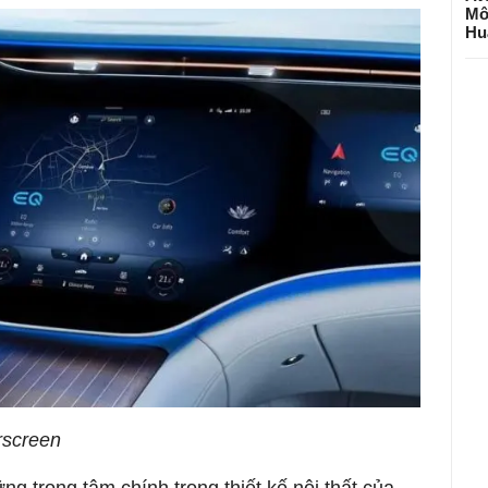
Mô
Hu
screen