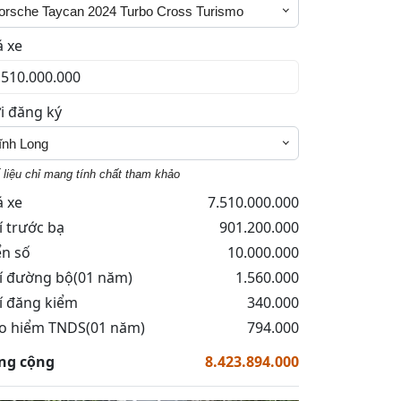
orsche Taycan 2024 Turbo Cross Turismo
á xe
i đăng ký
ĩnh Long
 liệu chỉ mang tính chất tham khảo
á xe
7.510.000.000
í trước bạ
901.200.000
ển số
10.000.000
í đường bộ(01 năm)
1.560.000
í đăng kiểm
340.000
o hiểm TNDS(01 năm)
794.000
ng cộng
8.423.894.000