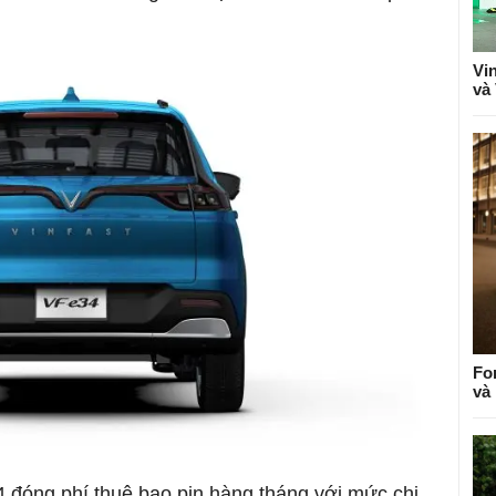
Vi
và
Fo
và
4 đóng phí thuê bao pin hàng tháng với mức chi