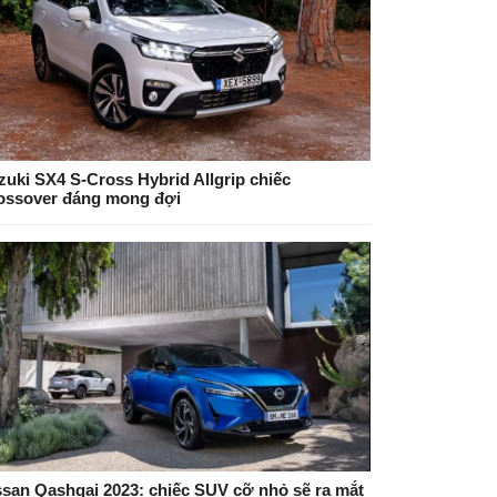
zuki SX4 S-Cross Hybrid Allgrip chiếc
ossover đáng mong đợi
ssan Qashqai 2023: chiếc SUV cỡ nhỏ sẽ ra mắt