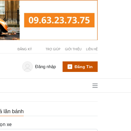
TRỢ GIÚP
GIỚI THIỆU
LIÊN HỆ
ĐĂNG KÝ
Đăng nhập
Đăng Tin
á lăn bánh
ọn xe