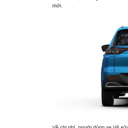
mới.
Về chi phí, người dùng xe VF e3