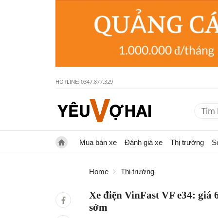
HOTLINE: 0347.877.329
Mua bán xe
Đánh giá xe
Thị trường
S
Home
Thị trường
Xe điện VinFast VF e34: giá 
sớm