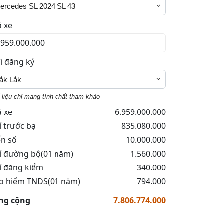
ercedes SL 2024 SL 43
á xe
i đăng ký
ắk Lắk
 liệu chỉ mang tính chất tham khảo
á xe
6.959.000.000
í trước bạ
835.080.000
ển số
10.000.000
í đường bộ(01 năm)
1.560.000
í đăng kiểm
340.000
o hiểm TNDS(01 năm)
794.000
ng cộng
7.806.774.000