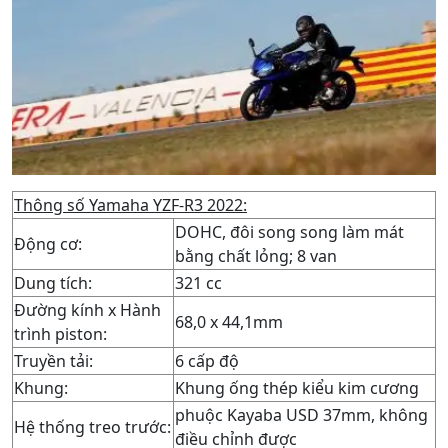
Thông số Yamaha YZF-R3 2022:
DOHC, đôi song song làm mát
Động cơ:
bằng chất lỏng; 8 van
Dung tích:
321 cc
Đường kính x Hành
68,0 x 44,1mm
trình piston:
Truyền tải:
6 cấp độ
Khung:
Khung ống thép kiểu kim cương
phuộc Kayaba USD 37mm, không
Hệ thống treo trước:
điều chỉnh được