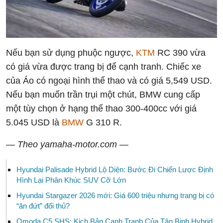
Nếu bạn sử dụng phuộc ngược,
KTM
RC 390 vừa
có giá vừa được trang bị để cạnh tranh. Chiếc xe
của Áo có ngoại hình thể thao và có giá 5,549 USD.
Nếu bạn muốn trần trụi một chút, BMW cung cấp
một tùy chọn ở hạng thể thao 300-400cc với giá
5.045 USD là
BMW
G 310 R.
— Theo yamaha-motor.com —
Hyundai Palisade Hybrid Lộ Diện: Bước Đi Chiến Lược Định
Hình Lại Phân Khúc SUV Cỡ Lớn
Hyundai Stargazer 2026 mới: Giá 600 triệu nhưng trang bị có
“ăn đứt” đối thủ?
Omoda C5 SHS: Kịch Bản Cạnh Tranh Của Tân Binh Hybrid