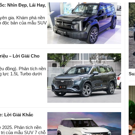
c: Nhìn Đẹp, Lái Hay,
yên gia. Khám phá nền
hộp độc bản của mẫu SUV
iệu – Lời Giải Cho
u đồng). Phân tích nền
Su
g lực 1.5L Turbo dưới
e: Lời Giải Khắc
e 2025. Phân tích nền
á trị của mẫu SUV 7 chỗ