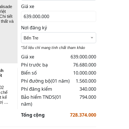
Giá xe
alisade
Việt
hi tiết
 thất và
Nơi đăng ký
Bến Tre
*Số liệu chỉ mang tính chất tham khảo
Giá xe
639.000.000
Phí trước bạ
76.680.000
ch
Biển số
10.000.000
t
Phí đường bộ(01 năm)
1.560.000
02
Phí đăng kiểm
340.000
 chế
Bảo hiểm TNDS(01
794.000
t kế
trị sở
năm)
Tổng cộng
728.374.000