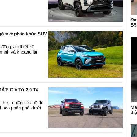
Đá
B5
g gờm ở phân khúc SUV
 đồng với thiết kế
minh và khoang lái
T: Giá Từ 2.9 Tỷ,
 thực chiến của bộ đôi
Ma
haco phân phối dưới
di