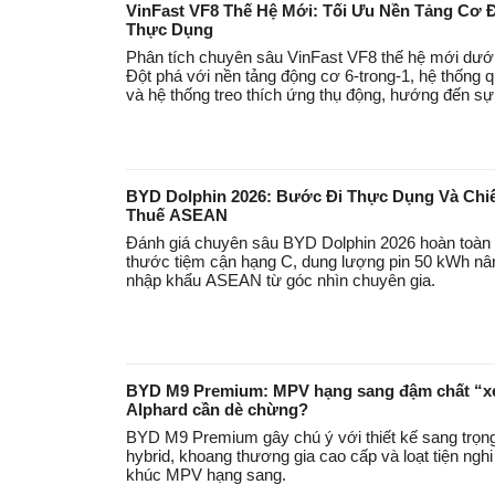
VinFast VF8 Thế Hệ Mới: Tối Ưu Nền Tảng Cơ
Thực Dụng
Phân tích chuyên sâu VinFast VF8 thế hệ mới dưới
Đột phá với nền tảng động cơ 6-trong-1, hệ thống q
và hệ thống treo thích ứng thụ động, hướng đến sự 
BYD Dolphin 2026: Bước Đi Thực Dụng Và Chi
Thuế ASEAN
Đánh giá chuyên sâu BYD Dolphin 2026 hoàn toàn 
thước tiệm cận hạng C, dung lượng pin 50 kWh nân
nhập khẩu ASEAN từ góc nhìn chuyên gia.
BYD M9 Premium: MPV hạng sang đậm chất “xe 
Alphard cần dè chừng?
BYD M9 Premium gây chú ý với thiết kế sang trọn
hybrid, khoang thương gia cao cấp và loạt tiện nghi
khúc MPV hạng sang.