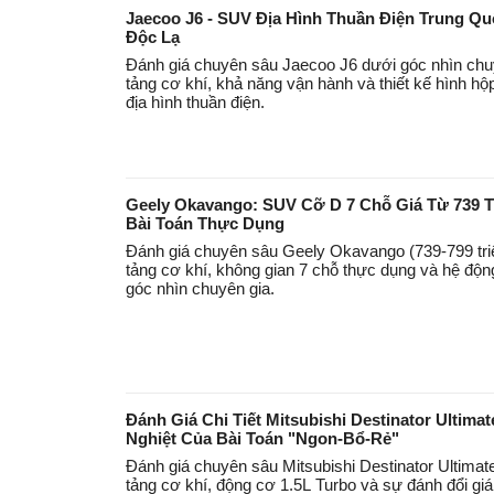
Jaecoo J6 - SUV Địa Hình Thuần Điện Trung Quố
Độc Lạ
Đánh giá chuyên sâu Jaecoo J6 dưới góc nhìn chu
tảng cơ khí, khả năng vận hành và thiết kế hình 
địa hình thuần điện.
Geely Okavango: SUV Cỡ D 7 Chỗ Giá Từ 739 Tr
Bài Toán Thực Dụng
Đánh giá chuyên sâu Geely Okavango (739-799 triệ
tảng cơ khí, không gian 7 chỗ thực dụng và hệ độn
góc nhìn chuyên gia.
Đánh Giá Chi Tiết Mitsubishi Destinator Ultimat
Nghiệt Của Bài Toán "Ngon-Bổ-Rẻ"
Đánh giá chuyên sâu Mitsubishi Destinator Ultimat
tảng cơ khí, động cơ 1.5L Turbo và sự đánh đổi gi