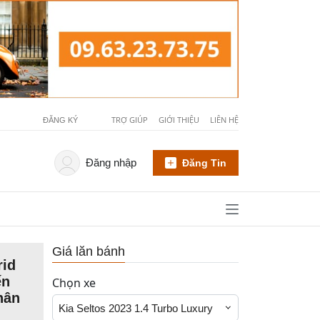
TRỢ GIÚP
GIỚI THIỆU
LIÊN HỆ
ĐĂNG KÝ
Đăng nhập
Đăng Tin
Giá lăn bánh
rid
ến
Chọn xe
hân
Kia Seltos 2023 1.4 Turbo Luxury