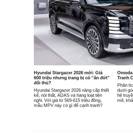
Hyundai Stargazer 2026 mới: Giá
Omoda 
600 triệu nhưng trang bị có “ăn đứt”
Tranh 
đối thủ?
Phân t
Hyundai Stargazer 2026 nâng cấp thiết
dưới gó
kế, nội thất, ADAS và hàng loạt tiện
hệ truy
nghi. Với giá từ 569-615 triệu đồng,
mẽ, khả
mẫu MPV này có gì để cạnh tranh?
những đ
crossov