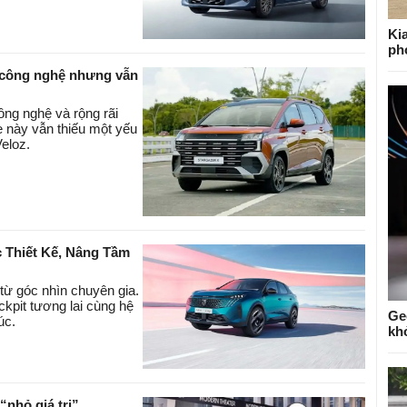
Ki
ph
u công nghệ nhưng vẫn
ông nghệ và rộng rãi
 này vẫn thiếu một yếu
Veloz.
 Thiết Kế, Nâng Tầm
ừ góc nhìn chuyên gia.
ckpit tương lai cùng hệ
Ge
úc.
kh
nhỏ giá trị”