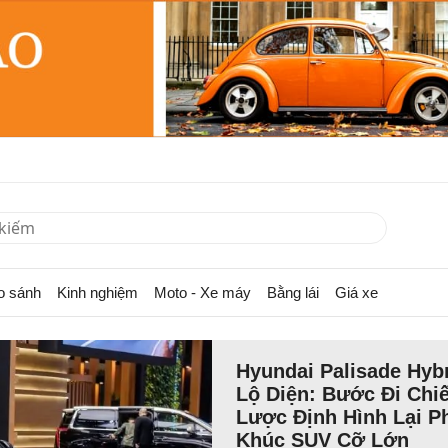
o sánh
Kinh nghiệm
Moto - Xe máy
Bằng lái
Giá xe
Hyundai Palisade Hyb
Lộ Diện: Bước Đi Chi
Lược Định Hình Lại P
Khúc SUV Cỡ Lớn