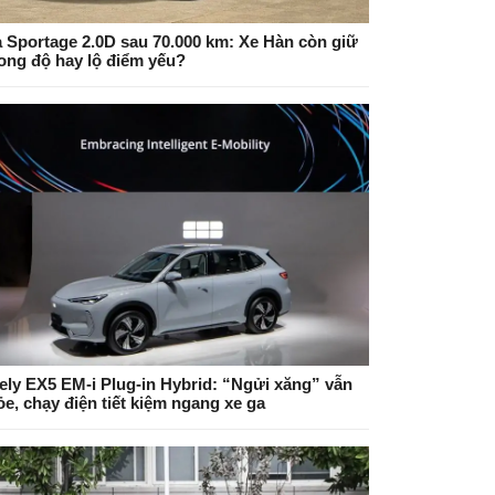
a Sportage 2.0D sau 70.000 km: Xe Hàn còn giữ
ong độ hay lộ điểm yếu?
ely EX5 EM-i Plug-in Hybrid: “Ngửi xăng” vẫn
ỏe, chạy điện tiết kiệm ngang xe ga