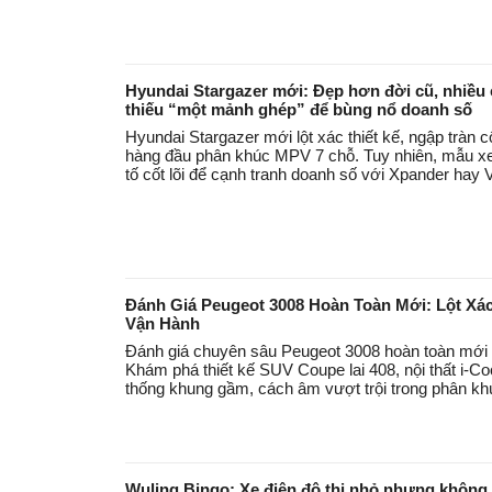
Hyundai Stargazer mới: Đẹp hơn đời cũ, nhiề
thiếu “một mảnh ghép” để bùng nổ doanh số
Hyundai Stargazer mới lột xác thiết kế, ngập tràn c
hàng đầu phân khúc MPV 7 chỗ. Tuy nhiên, mẫu xe
tố cốt lõi để cạnh tranh doanh số với Xpander hay 
Đánh Giá Peugeot 3008 Hoàn Toàn Mới: Lột Xác
Vận Hành
Đánh giá chuyên sâu Peugeot 3008 hoàn toàn mới t
Khám phá thiết kế SUV Coupe lai 408, nội thất i-Co
thống khung gầm, cách âm vượt trội trong phân kh
Wuling Bingo: Xe điện đô thị nhỏ nhưng không “