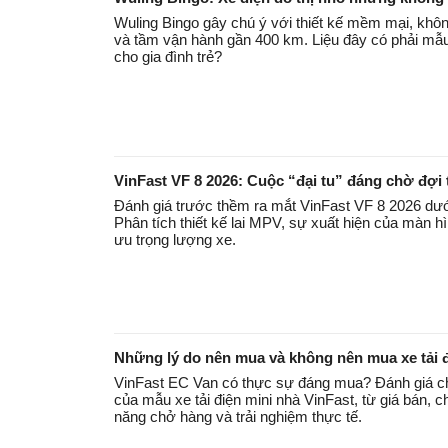
Wuling Bingo gây chú ý với thiết kế mềm mại, khôn
và tầm vận hành gần 400 km. Liệu đây có phải mẫu 
cho gia đình trẻ?
VinFast VF 8 2026: Cuộc “đại tu” đáng chờ đợi
Đánh giá trước thềm ra mắt VinFast VF 8 2026 dướ
Phân tích thiết kế lai MPV, sự xuất hiện của màn 
ưu trọng lượng xe.
Những lý do nên mua và không nên mua xe tải 
VinFast EC Van có thực sự đáng mua? Đánh giá ch
của mẫu xe tải điện mini nhà VinFast, từ giá bán, c
năng chở hàng và trải nghiệm thực tế.