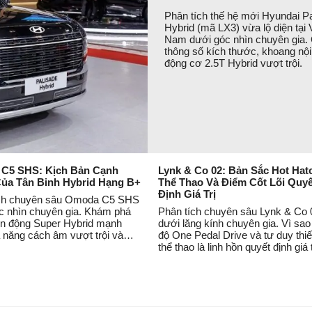
Phân tích thế hệ mới Hyundai P
Hybrid (mã LX3) vừa lộ diện tại 
Nam dưới góc nhìn chuyên gia. C
thông số kích thước, khoang nội
động cơ 2.5T Hybrid vượt trội.
C5 SHS: Kịch Bản Cạnh
Lynk & Co 02: Bản Sắc Hot Hat
Của Tân Binh Hybrid Hạng B+
Thể Thao Và Điểm Cốt Lõi Quyế
Định Giá Trị
ích chuyên sâu Omoda C5 SHS
c nhìn chuyên gia. Khám phá
Phân tích chuyên sâu Lynk & Co 
ền động Super Hybrid mạnh
dưới lăng kính chuyên gia. Vì sao
 năng cách âm vượt trội và
độ One Pedal Drive và tư duy thiế
iểm cần tối ưu trên mẫu
thể thao là linh hồn quyết định giá 
er B+ này.
hữu của mẫu xe này?