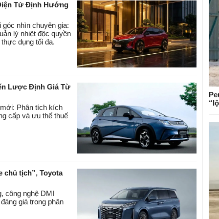
 Điện Tử Định Hướng
 góc nhìn chuyên gia:
uản lý nhiệt độc quyền
thực dụng tối đa.
ến Lược Định Giá Từ
Pe
“l
mới: Phân tích kích
g cấp và ưu thế thuế
chủ tịch”, Toyota
g, công nghệ DMI
 đáng giá trong phân