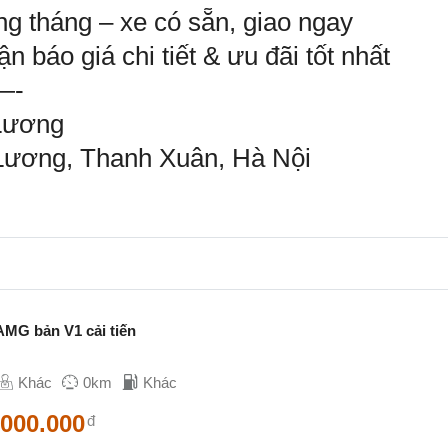
ng tháng – xe có sẵn, giao ngay
n báo giá chi tiết & ưu đãi tốt nhất
-
Lương
 Lương, Thanh Xuân, Hà Nội
MG bản V1 cải tiến
Khác
0km
Khác
.000.000
đ