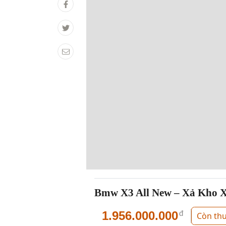
Bmw X3 All New – Xả Kho 
1.956.000.000
đ
Còn th