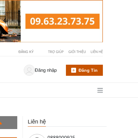
TRỢ GIÚP
GIỚI THIỆU
LIÊN HỆ
ĐĂNG KÝ
Đăng nhập
Đăng Tin
Liên hệ
0888000925