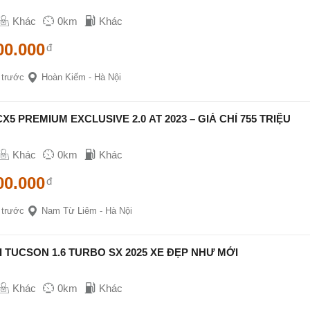
Khác
0km
Khác
00.000
đ
 trước
Hoàn Kiếm - Hà Nội
5 PREMIUM EXCLUSIVE 2.0 AT 2023 – GIÁ CHỈ 755 TRIỆU
Khác
0km
Khác
00.000
đ
 trước
Nam Từ Liêm - Hà Nội
 TUCSON 1.6 TURBO SX 2025 XE ĐẸP NHƯ MỚI
Khác
0km
Khác