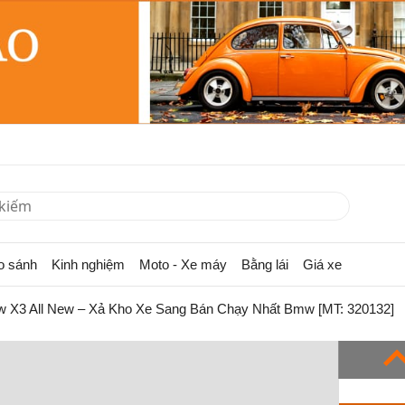
o sánh
Kinh nghiệm
Moto - Xe máy
Bằng lái
Giá xe
 X3 All New – Xả Kho Xe Sang Bán Chạy Nhất Bmw [MT: 320132]