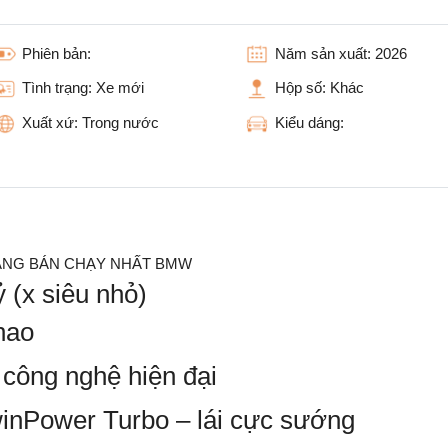
Phiên bản:
Năm sản xuất:
2026
Tình trạng:
Xe mới
Hộp số:
Khác
Xuất xứ:
Trong nước
Kiểu dáng:
SANG BÁN CHẠY NHẤT BMW
ỷ (x siêu nhỏ)
hao
– công nghệ hiện đại
nPower Turbo – lái cực sướng