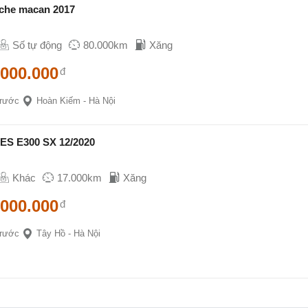
che macan 2017
Số tự động
80.000km
Xăng
.000.000
đ
trước
Hoàn Kiếm - Hà Nội
S E300 SX 12/2020
Khác
17.000km
Xăng
.000.000
đ
trước
Tây Hồ - Hà Nội