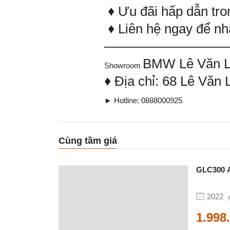
♦ Ưu đãi hấp dẫn tro
♦ Liên hệ ngay để nhậ
——————————
BMW Lê Văn 
Showroom
♦ Địa chỉ: 68 Lê Văn
► Hotline: 0888000925
Cùng tầm giá
GLC300 A
2022
1.998