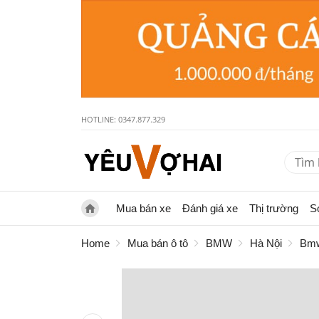
HOTLINE: 0347.877.329
Mua bán xe
Đánh giá xe
Thị trường
S
Home
Mua bán ô tô
BMW
Hà Nội
Bmw