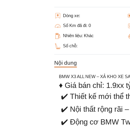
Dòng xe:
Số Km đã đi:
0
Nhiên liệu:
Khác
Số chỗ:
Nội dung
BMW X3 ALL NEW – XẢ KHO XE 
♦ Giá bán chỉ: 1.9xx t
✔️ Thiết kế mới thể t
✔️ Nội thất rộng rãi 
✔️ Động cơ BMW Twi