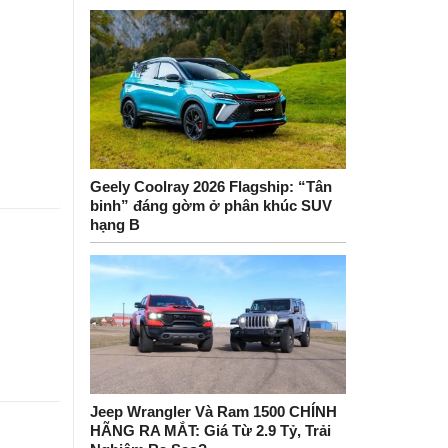
Geely Coolray 2026 Flagship: “Tân
binh” đáng gờm ở phân khúc SUV
hạng B
Jeep Wrangler Và Ram 1500 CHÍNH
HÃNG RA MẮT: Giá Từ 2.9 Tỷ, Trải