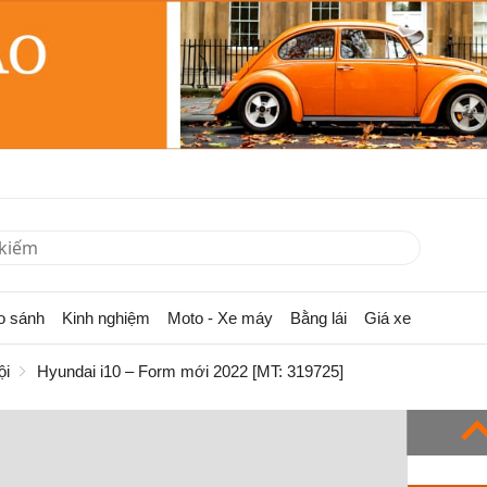
o sánh
Kinh nghiệm
Moto - Xe máy
Bằng lái
Giá xe
ội
Hyundai i10 – Form mới 2022 [MT: 319725]