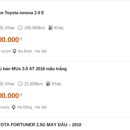
e Toyota innova 2.0 E
Khác
100.000km
Khác
00.000
đ
 trước
Ba Đình - Hà Nội
ủ bán MUx 3.0 AT 2016 mầu trắng
Khác
21.600km
Khác
00.000
đ
 trước
Hà Đông - Hà Nội
OTA FORTUNER 2.5G MÁY DẦU – 2010