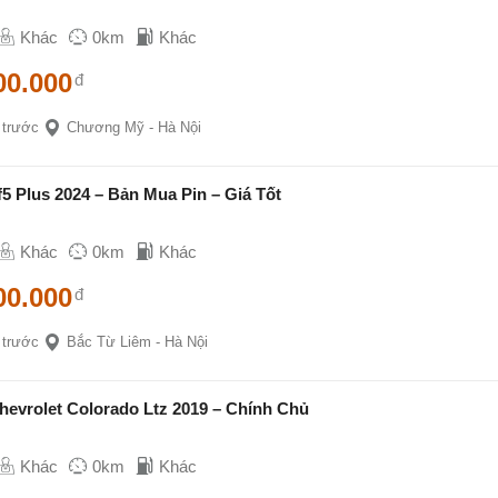
Khác
0km
Khác
00.000
đ
 trước
Chương Mỹ - Hà Nội
f5 Plus 2024 – Bản Mua Pin – Giá Tốt
Khác
0km
Khác
00.000
đ
 trước
Bắc Từ Liêm - Hà Nội
hevrolet Colorado Ltz 2019 – Chính Chủ
Khác
0km
Khác