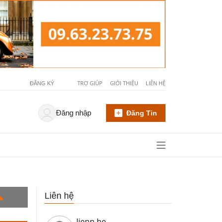
TRỢ GIÚP
GIỚI THIỆU
LIÊN HỆ
ĐĂNG KÝ
Đăng nhập
Đăng Tin
Liên hệ
lienn he