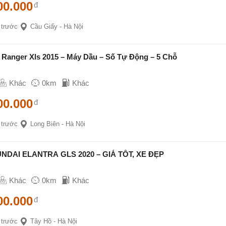
00.000
đ
 trước
Cầu Giấy - Hà Nội
 Ranger Xls 2015 – Máy Dầu – Số Tự Động – 5 Chỗ
Khác
0km
Khác
00.000
đ
 trước
Long Biên - Hà Nội
NDAI ELANTRA GLS 2020 – GIÁ TỐT, XE ĐẸP
Khác
0km
Khác
00.000
đ
 trước
Tây Hồ - Hà Nội