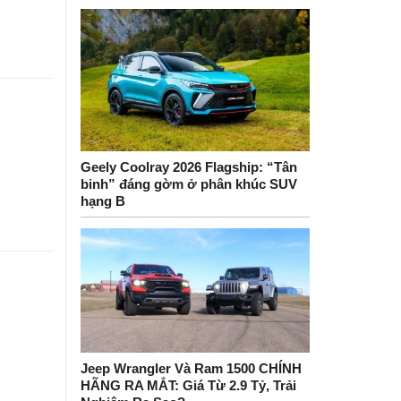
Geely Coolray 2026 Flagship: “Tân
binh” đáng gờm ở phân khúc SUV
hạng B
Jeep Wrangler Và Ram 1500 CHÍNH
HÃNG RA MẮT: Giá Từ 2.9 Tỷ, Trải