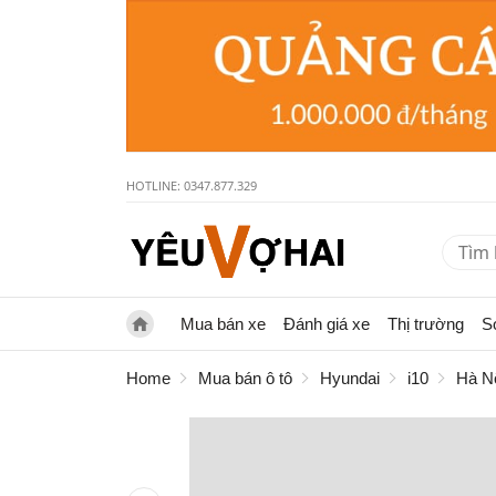
HOTLINE: 0347.877.329
Mua bán xe
Đánh giá xe
Thị trường
S
Home
Mua bán ô tô
Hyundai
i10
Hà N