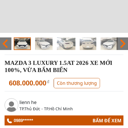
MAZDA 3 LUXURY 1.5AT 2026 XE MỚI
100%, VỪA BẤM BIỂN
608.000.000
đ
Còn thương lượng
lienn he
TP.Thủ Đức - TP.Hồ Chí Minh
BẤM ĐỂ XEM
0989******