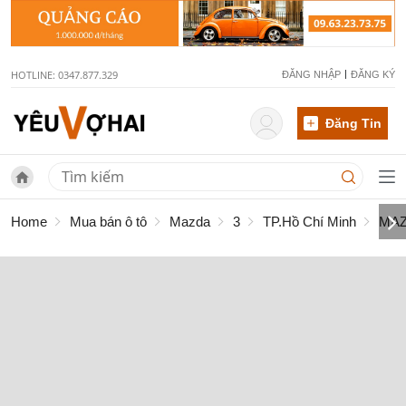
HOTLINE: 0347.877.329
ĐĂNG NHẬP
ĐĂNG KÝ
Đăng Tin
Home
Mua bán ô tô
Mazda
3
TP.Hồ Chí Minh
MAZ