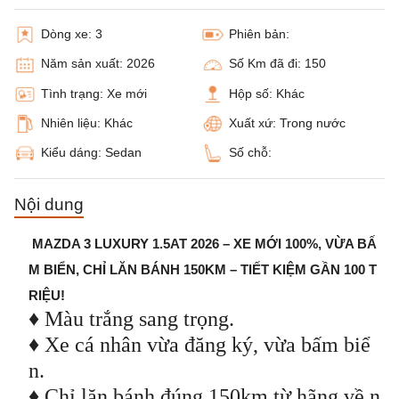
Dòng xe:
3
Phiên bản:
Năm sản xuất:
2026
Số Km đã đi:
150
Tình trạng:
Xe mới
Hộp số:
Khác
Nhiên liệu:
Khác
Xuất xứ:
Trong nước
Kiểu dáng:
Sedan
Số chỗ:
Nội dung
MAZDA 3 LUXURY 1.5AT 2026 – XE MỚI 100%, VỪA BẤ
M BIỂN, CHỈ LĂN BÁNH 150KM – TIẾT KIỆM GẦN 100 T
RIỆU!
♦ Màu trắng sang trọng.
♦ Xe cá nhân vừa đăng ký, vừa bấm biể
n.
♦ Chỉ lăn bánh đúng 150km từ hãng về n