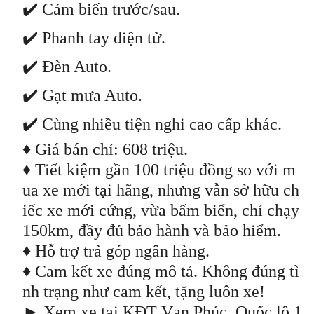
✔️ Cảm biến trước/sau.
✔️ Phanh tay điện tử.
✔️ Đèn Auto.
✔️ Gạt mưa Auto.
✔️ Cùng nhiều tiện nghi cao cấp khác.
♦ Giá bán chỉ: 608 triệu.
♦ Tiết kiệm gần 100 triệu đồng so với m
ua xe mới tại hãng, nhưng vẫn sở hữu ch
iếc xe mới cứng, vừa bấm biển, chỉ chạy
150km, đầy đủ bảo hành và bảo hiểm.
♦ Hỗ trợ trả góp ngân hàng.
♦ Cam kết xe đúng mô tả. Không đúng tì
nh trạng như cam kết, tặng luôn xe!
► Xem xe tại KĐT Vạn Phúc, Quốc lộ 1