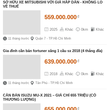
SỞ HỮU XE MITSUBISHI VỚI GIÁ HẤP DẪN - KHÔNG LO
VỀ THUẾ
559.000.000
đ
2025
Khác
0km
Khác
11 tháng trước
Quận 7 - TP.Hồ Chí Minh
Gia đình cần bán fortuner xăng 1 cầu sx 2018 (4 thắng đĩa)
639.000.000
đ
2018
Khác
0km
Khác
11 tháng trước
Tân Phú - TP.Hồ Chí Minh
CẦN BÁN ISUZU MU-X 2021 – GIÁ CHỈ 655 TRIỆU (CÓ
THƯƠNG LƯỢNG)
655.000.000
đ